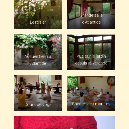
Grande salle
d’Atlantide
Le rosier
Vue sur le jardin
Accueil fleuri à
depuis la véranda
Atlantide
Chanter des mantras
Cours de yoga