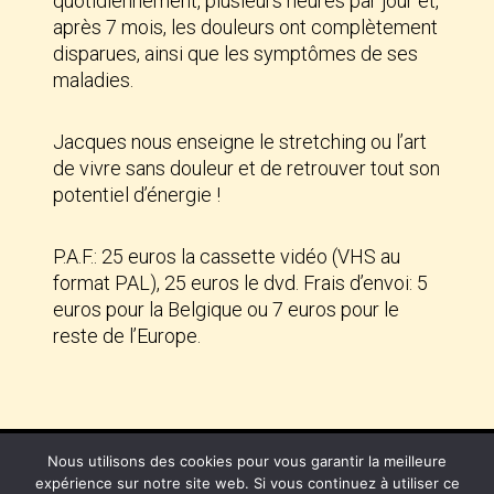
quotidiennement, plusieurs heures par jour et,
après 7 mois, les douleurs ont complètement
disparues, ainsi que les symptômes de ses
maladies.
Jacques nous enseigne le stretching ou l’art
de vivre sans douleur et de retrouver tout son
potentiel d’énergie !
P.A.F.: 25 euros la cassette vidéo (VHS au
format PAL), 25 euros le dvd. Frais d’envoi: 5
euros pour la Belgique ou 7 euros pour le
reste de l’Europe.
Nous utilisons des cookies pour vous garantir la meilleure
expérience sur notre site web. Si vous continuez à utiliser ce
Copyright 2026 Atlantide asbl, centre de yoga et ayurvéda