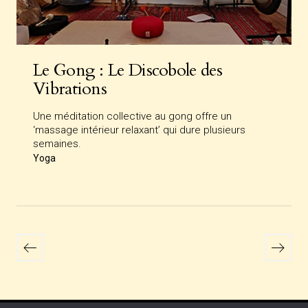
Le Gong : Le Discobole des
Vibrations
Une méditation collective au gong offre un
‘massage intérieur relaxant’ qui dure plusieurs
semaines.
Yoga
Pagination
des
Newer
Older
posts
posts
publications